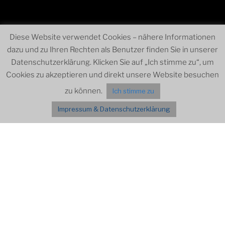
Diese Website verwendet Cookies – nähere Informationen
dazu und zu Ihren Rechten als Benutzer finden Sie in unserer
Datenschutzerklärung. Klicken Sie auf „Ich stimme zu“, um
Cookies zu akzeptieren und direkt unsere Website besuchen
zu können.
Ich stimme zu
Impressum & Datenschutzerklärung
Menü
VERANSTALTUNGEN
Kategorien
JULI – NOV. 2023
Alles einklappen
Alles ausklappen
JULI
Konzertprobe in Bad Cannstatt,