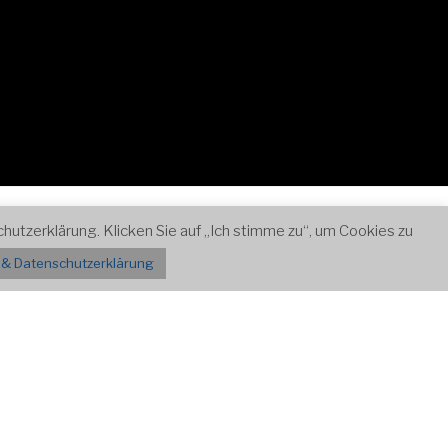
Zum
Kontakt
utzerklärung. Klicken Sie auf „Ich stimme zu“, um Cookies zu
Inhalt
& Datenschutzerklärung
nach
unten
scrollen