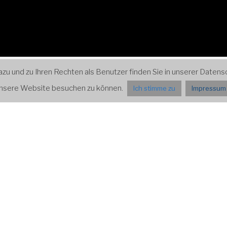
 und zu Ihren Rechten als Benutzer finden Sie in unserer Datensch
ospektiven
Impressum und Datenschutz
Presse
 unsere Website besuchen zu können.
Ich stimme zu
Impressum 
ALTUNGEN
en
UST 2026