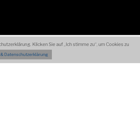
utzerklärung. Klicken Sie auf „Ich stimme zu“, um Cookies zu
Zum
Kontakt
Inhalt
& Datenschutzerklärung
nach
unten
scrollen
Agenda