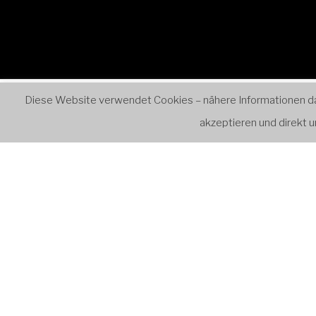
Diese Website verwendet Cookies – nähere Informationen dazu
Start
Ensembles
Retr
akzeptieren und direkt
VERANST
Kategori
AUG