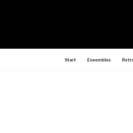
Start
Ensembles
Retr
VERANST
Kategori