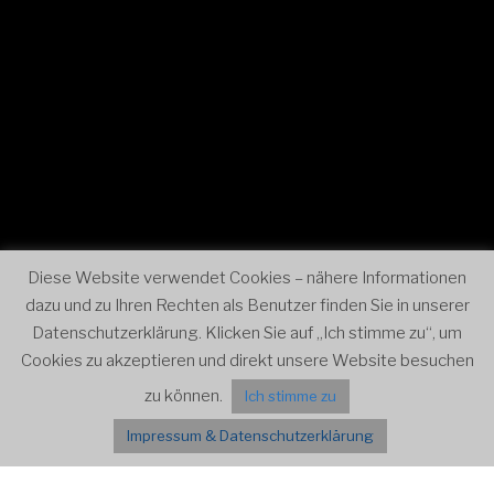
0:00
1:00
Diese Website verwendet Cookies – nähere Informationen
dazu und zu Ihren Rechten als Benutzer finden Sie in unserer
2:00
Datenschutzerklärung. Klicken Sie auf „Ich stimme zu“, um
Cookies zu akzeptieren und direkt unsere Website besuchen
3:00
zu können.
Ich stimme zu
Impressum & Datenschutzerklärung
4:00
Menü