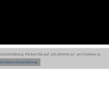
Zum
Kontakt
utzerklärung. Klicken Sie auf „Ich stimme zu“, um Cookies zu
Inhalt
& Datenschutzerklärung
nach
unten
scrollen