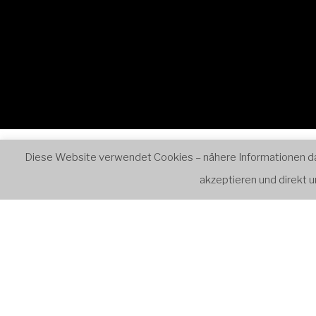
0:00
1:00
2:00
Start
Ensembles
Retr
Diese Website verwendet Cookies – nähere Informationen dazu
akzeptieren und direkt
3:00
4:00
VERANST
5:00