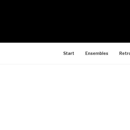
Start
Ensembles
Retr
VERANST
Kategori