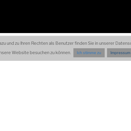
 und zu Ihren Rechten als Benutzer finden Sie in unserer Datensch
ospektiven
Impressum und Datenschutz
Presse
 unsere Website besuchen zu können.
Ich stimme zu
Impressum 
ALTUNGEN
en
2/2026