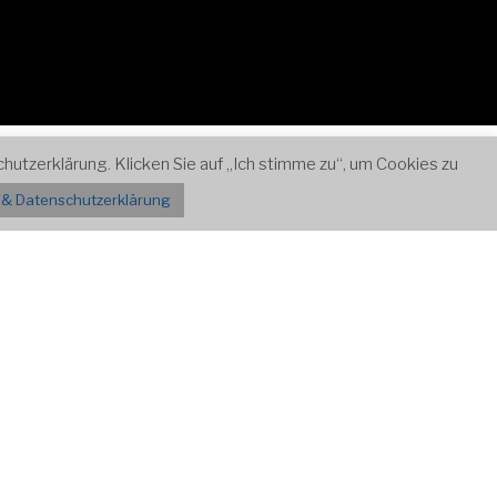
utzerklärung. Klicken Sie auf „Ich stimme zu“, um Cookies zu
Zum
Kontakt
Inhalt
& Datenschutzerklärung
nach
unten
scrollen
Tag