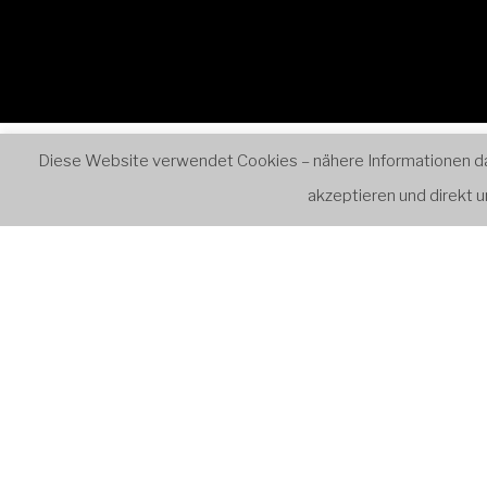
Diese Website verwendet Cookies – nähere Informationen dazu
Start
Ensembles
Retr
akzeptieren und direkt
VERANST
Kategori
23/1