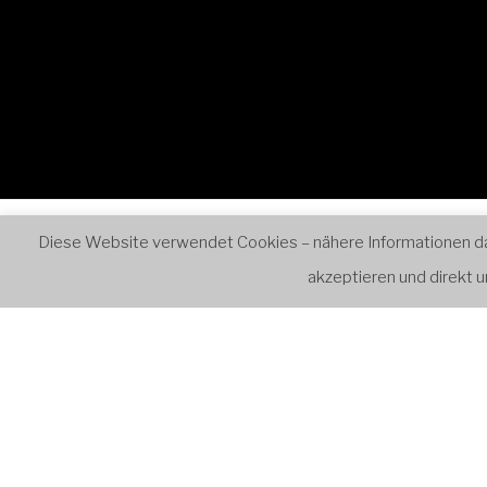
0:00
1:00
2:00
Start
Ensembles
Retr
Diese Website verwendet Cookies – nähere Informationen dazu
akzeptieren und direkt
3:00
4:00
VERANST
5:00