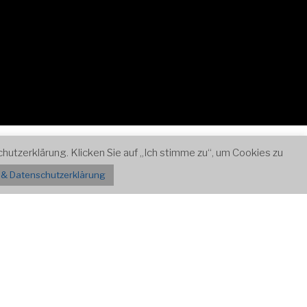
Zum
Kontakt
utzerklärung. Klicken Sie auf „Ich stimme zu“, um Cookies zu
Inhalt
& Datenschutzerklärung
nach
unten
scrollen