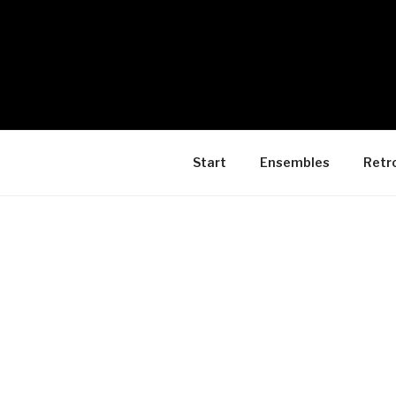
Start
Ensembles
Retr
VERANST
Kategori