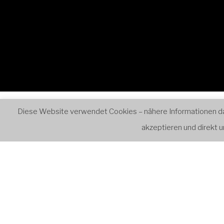
0:00
1:00
2:00
Start
Ensembles
Retr
Diese Website verwendet Cookies – nähere Informationen dazu
akzeptieren und direkt
3:00
4:00
VERANST
5:00