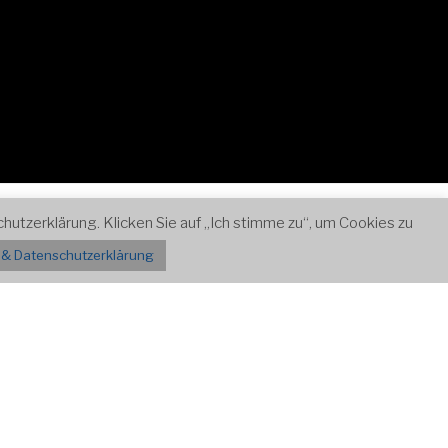
Zum
Kontakt
utzerklärung. Klicken Sie auf „Ich stimme zu“, um Cookies zu
Inhalt
& Datenschutzerklärung
nach
unten
scrollen