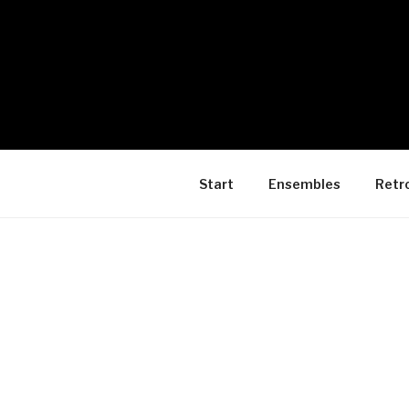
Start
Ensembles
Retr
VERANST
Kategori