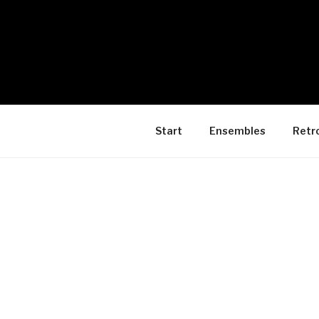
Start
Ensembles
Retr
VERANST
Kategori