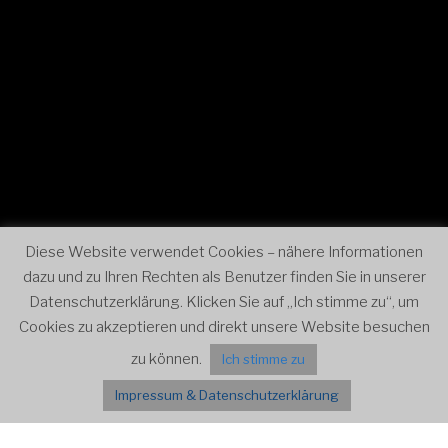
0:00
1:00
Diese Website verwendet Cookies – nähere Informationen
dazu und zu Ihren Rechten als Benutzer finden Sie in unserer
2:00
Datenschutzerklärung. Klicken Sie auf „Ich stimme zu“, um
Cookies zu akzeptieren und direkt unsere Website besuchen
3:00
zu können.
Ich stimme zu
Impressum & Datenschutzerklärung
4:00
Menü