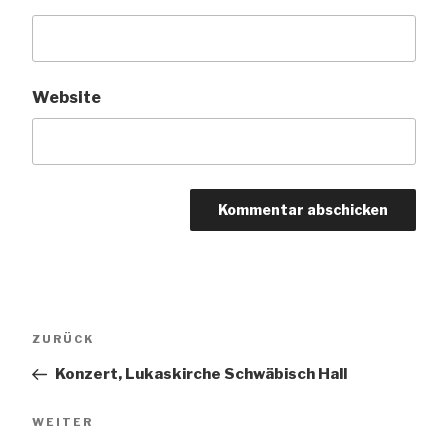
Website
Beitragsnavigation
Vorheriger
ZURÜCK
Beitrag
Konzert, Lukaskirche Schwäbisch Hall
Nächster
WEITER
Beitrag