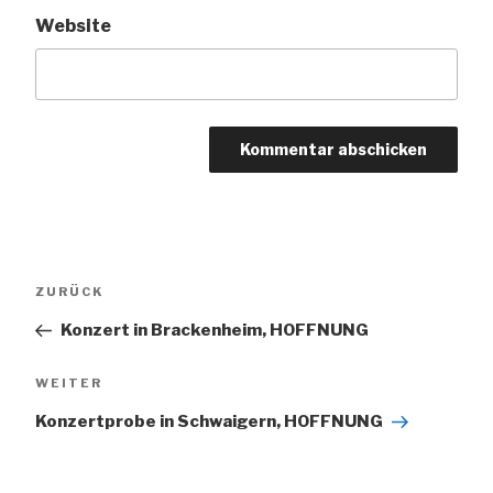
Website
Beitragsnavigation
Vorheriger
ZURÜCK
Beitrag
Konzert in Brackenheim, HOFFNUNG
Nächster
WEITER
Beitrag
Konzertprobe in Schwaigern, HOFFNUNG