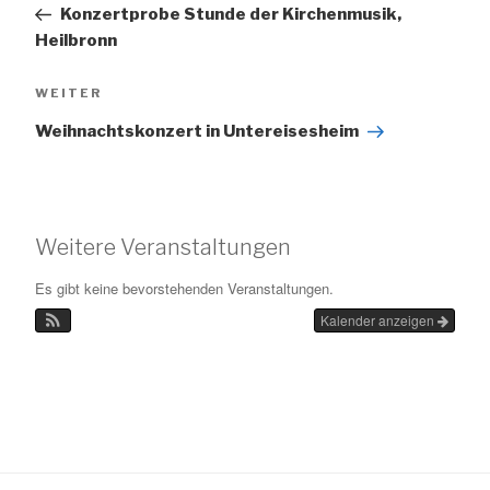
Beitrag
Konzertprobe Stunde der Kirchenmusik,
Heilbronn
Nächster
WEITER
Beitrag
Weihnachtskonzert in Untereisesheim
Weitere Veranstaltungen
Es gibt keine bevorstehenden Veranstaltungen.
Kalender anzeigen