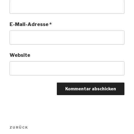
E-Mail-Adresse
*
Website
Beitragsnavigation
Vorheriger
ZURÜCK