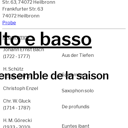
Str. 63, 74072 Heilbronn
Frankfurter Str. 63
74072 Heilbronn
Probe
lto e basso
Programm
Johann Ernst Bach
Aus der Tiefen
(1722 - 1777)
H. Schütz
ensemble de la saison
Spes mea
(1585 - 1672)
Christoph Enzel
Saxophon solo
Chr. W. Gluck
De profundis
(1714 - 1787)
H. M. Górecki
Euntes ibant
(1933 - 2010)